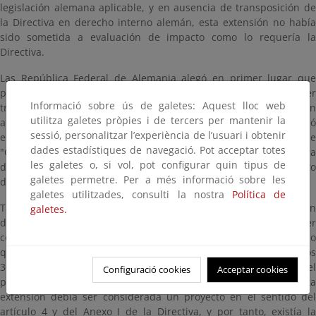
legislación alemana aplicable, y en ausencia de transposición de
la Directiva en derecho interno alemán, esta extensión no había
sido sometida a evaluación de impacto como lo requería la
Directiva.
Las República Federal de Alemania alegó en primer lugar que
podía aceptar que la Comisión la llevara al Tribunal por no haber
Informació sobre ús de galetes: Aquest lloc web
transpuesto la Directiva, pero no por no haberla aplicado en
utilitza galetes pròpies i de tercers per mantenir la
ausencia de ley nacional de transposición. El Tribunal rechazó
sessió, personalitzar l’experiència de l’usuari i obtenir
este argumento y estimó además que la Comisión, en su papel de
dades estadístiques de navegació. Pot acceptar totes
"Guardiana de los Tratados" es competente por sí sola para
les galetes o, si vol, pot configurar quin tipus de
decidir si persigue o no a un Estado miembro por incumplimiento
galetes permetre. Per a més informació sobre les
de sus obligaciones también en casos concretos.
galetes utilitzades, consulti la nostra
Política de
También alegó la República Federal de Alemania que la extensión
galetes.
de un nuevo bloque de la central térmica existente no podía ser
considerada un nuevo proyecto. El Tribunal consideró que dado
que la potencia de la extensión era de 500 MW, por encima de los
300 MW que figuran en el Anexo I de la Directiva para someter el
Configuració cookies
Acceptar cookies
proyecto a una evaluación de impacto obligatoriamente, esta
extensión debía ser considerada un proyecto en el sentido del
artículo 4 y del Anexo I de la Directiva, y por tanto, existía la