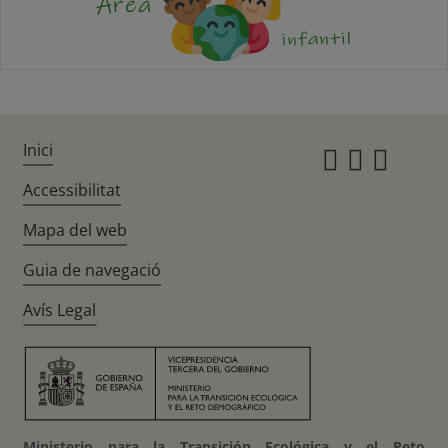
Inici
Instagr
Twitte
Fac
Accessibilitat
Mapa del web
Guia de navegació
Avís Legal
Ministerio para la Transición Ecológica y el Reto