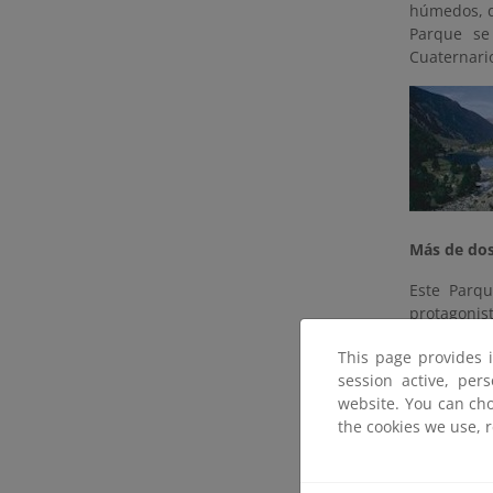
húmedos, d
Parque se
Cuaterna
Más de dos
Este Parqu
protagoni
caracterís
This page provides 
fenómeno s
session active, per
los lagos 
website. You can cho
grandes y 
the cookies we use, 
fondos de l
de circos 
Redó, Gerb