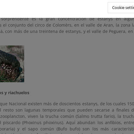
os se encuentran a altitudes entre 2.200 y 2.500 m y están clara
Cookie setti
el circo glaciar.
sorprendente es la gran concentración de estanys en algu
el conjunto del circo de Colomèrs, en el valle de Aran, la zona l
sà, con más de una treintena de estanys, y el valle de Peguera, en
os y riachuelos
rque Nacional existen más de doscientos estanys, de los cuales 1
el resto son lagunas temporales que pueden secarse a finales d
 zooplancton, viven la trucha común (Salmo trutta fario), la truc
el piscardo (Phoxinus phoxinus). Aquí abundan los anfibios, entr
oraria) y el sapo común (Bufo bufo) son los más característ