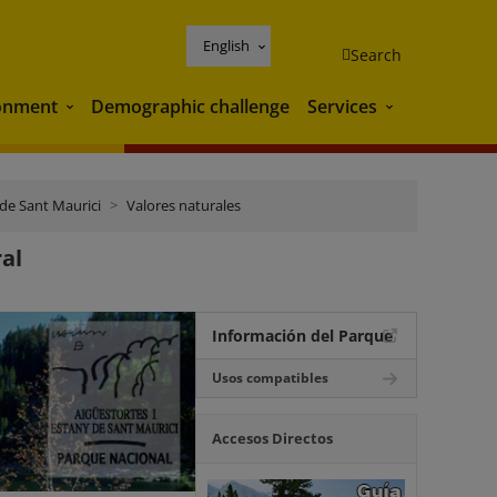
English
Search
onment
Demographic challenge
Services
Environment
Services
 de Sant Maurici
Valores naturales
ral
Información del Parque
Usos compatibles
Accesos Directos