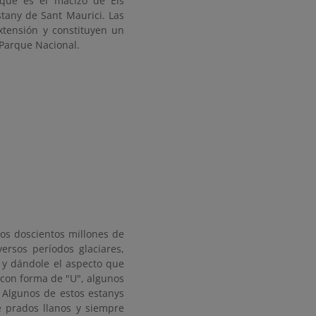
que es el macizo de Els
tany de Sant Maurici. Las
xtensión y constituyen un
 al Parque Nacional.
nos doscientos millones de
ersos períodos glaciares,
 y dándole el aspecto que
es con forma de "U", algunos
. Algunos de estos estanys
e prados llanos y siempre