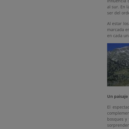
influencia 
al sur. En 
ser del or
Al estar lo
marcada ent
en cada u
Un paisaje
El especta
complement
bosques y 
sorprenden 