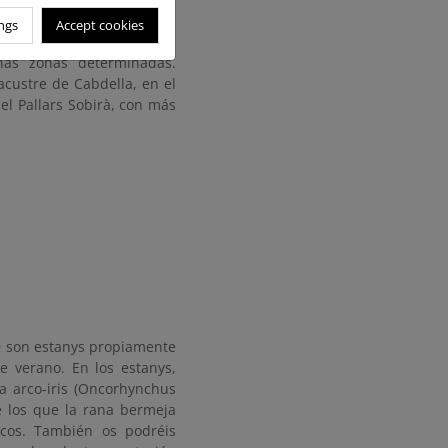
mente ligados a la propia
ngs
Accept cookies
nas zonas determinadas.
acustre de Cabdella, en el
 el Pallars Sobirà, con más
50 son estanys propiamente
e verano. En los estanys,
ha arco-iris (Oncorhynchus
e los que la rana bermeja
icos. También os podréis