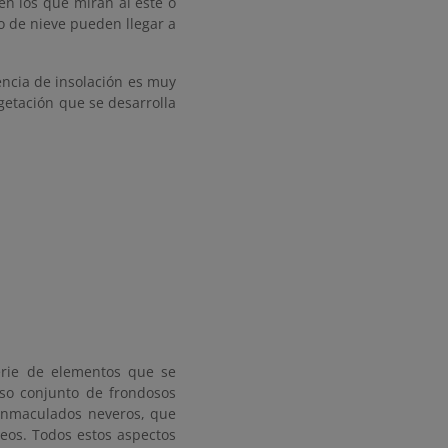
 en los que miran al este o
 o de nieve pueden llegar a
rencia de insolación es muy
getación que se desarrolla
erie de elementos que se
so conjunto de frondosos
 inmaculados neveros, que
neos. Todos estos aspectos