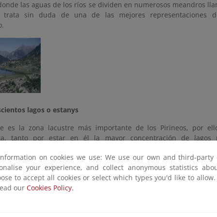
onde las aguas de los ríos se dividen en numerosos meandros llam
 trata sin duda de una de las mejores representaciones de
rio.
cientos lagos o estanys
e es la zona lacustre más importante de los Pirineos, por ell
sta, tanto por estar en él la mayor concentración de lagos 
ticos meandros de alta montaña, tan típicos, que dan nombre al Pa
information on cookies we use: We use our own and third-party 
e da principalmente y alcanza su mayor belleza en dos de sus río
sonalise your experience, and collect anonymous statistics ab
Llong y Llebreta, y el Aiguamòg. Los lagos o estanys son más d
ose to accept all cookies or select which types you'd like to allow
pequeños, casi todos de origen glaciar pero muy variados por 
read our
Cookies Policy.
os valles principales, como el Sant Maurici, el Llong o el Llebreta,
glaciares como los de Mar, Rius, Monges, Mangades, Travessani,
er, Saboredo, etc. Los primeros suelen encontrarse alrededor de 