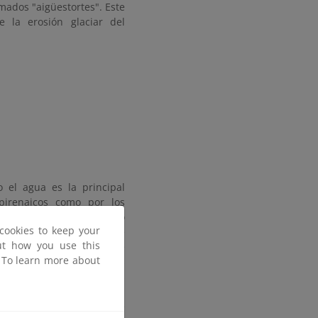
ados "aigüestortes". Este
 la erosión glaciar del
o el agua es la principal
pirenaicos como por los
rque Nacional. Este último
cookies to keep your
s, el Sant Nicolau, entre
out how you use this
e doscientos (272), entre
. To learn more about
su situación, bien en los
 o bien en los altos fondos
 Negre, Contraix, Ratera,
los 2.000 m, mientras que