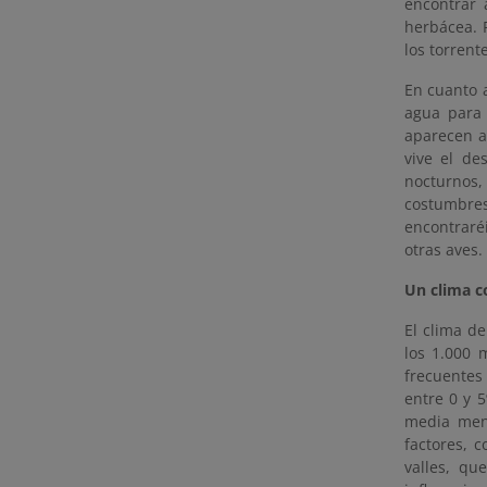
encontrar 
herbácea. P
los torrent
En cuanto a
agua para 
aparecen al
vive el de
nocturnos,
costumbres
encontraréi
otras aves.
Un clima co
El clima de
los 1.000 
frecuentes
entre 0 y 
media mens
factores, c
valles, qu