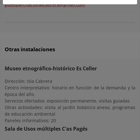
guiesparcnacionalcabrera@gmail.com
Otras instalaciones
Museo etnográfico-histórico Es Celler
Dirección: Isla Cabrera
Centro interpretativo: horario en función de la demanda y la
época del año
Servicios ofertados: exposición permanente, visitas guiadas
Otras actividades: visita al jardín botánico anexo, programas
de educación ambiental
Paneles informativos: 20
Sala de Usos múltiples C'as Pagés