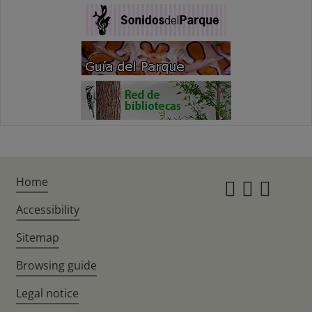
Home
Instagr
Twitte
Fac
Accessibility
Sitemap
Browsing guide
Legal notice