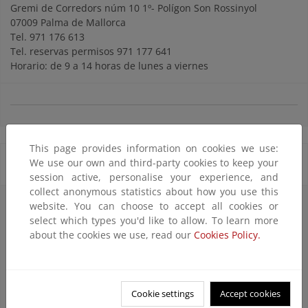
Gremi de Corredors núm 10 1º- Polígon Son Rossinyol
07009 Palma de Mallorca
Tel. 971 176 613
Tel. reservas permisos 971 177 641
Horario: de 9 a 14 horas de lunes a viernes
This page provides information on cookies we use:
We use our own and third-party cookies to keep your
Bibliotecas
session active, personalise your experience, and
collect anonymous statistics about how you use this
Biblioteca del Parque Nacional Marítimo Terrestre del
website. You can choose to accept all cookies or
Archipiélago de Cabrera
select which types you'd like to allow. To learn more
Gremi de Corredors, 10 - Polígon Son Rossinyol
about the cookies we use, read our
Cookies Policy.
07009 Palma de Mallorca
Acceso:
Libre
Información:
Tel. 971 177 641 / 871 870 132
Cookie settings
Accept cookies
cabreraisla@gmail.com
/