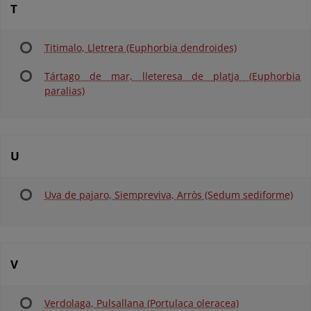
T
Titimalo, Lletrera (Euphorbia dendroides)
Tártago de mar, lleteresa de platja (Euphorbia
paralias)
U
Uva de pajaro, Siempreviva, Arròs (Sedum sediforme)
V
Verdolaga, Pulsallana (Portulaca oleracea)