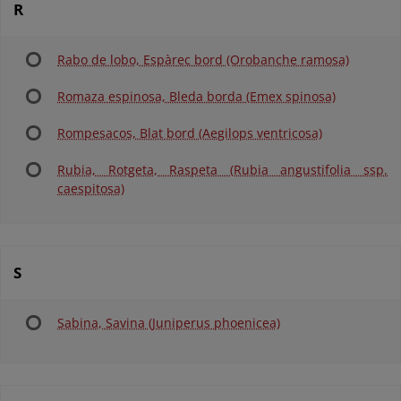
R
Rabo de lobo, Espàrec bord (Orobanche ramosa)
Romaza espinosa, Bleda borda (Emex spinosa)
Rompesacos, Blat bord (Aegilops ventricosa)
Rubia, Rotgeta, Raspeta (Rubia angustifolia ssp.
caespitosa)
S
Sabina, Savina (Juniperus phoenicea)