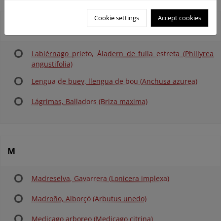
Cookie settings
Accept cookies
L
Labiérnago prieto, Áladern de fulla estreta (Phillyrea
angustifolia)
Lengua de buey, llengua de bou (Anchusa azurea)
Lágrimas, Balladors (Briza maxima)
M
Madreselva, Gavarrera (Lonicera implexa)
Madroño, Alborçó (Arbutus unedo)
Medicago arboreo (Medicago citrina)