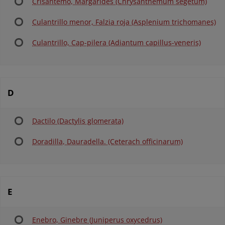
Crisantemo, Margarides (Chrysanthemum segetum)
Culantrillo menor, Falzia roja (Asplenium trichomanes)
Culantrillo, Cap-pilera (Adiantum capillus-veneris)
D
Dactilo (Dactylis glomerata)
Doradilla, Dauradella. (Ceterach officinarum)
E
Enebro, Ginebre (Juniperus oxycedrus)