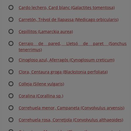
Cardo lechero, Card blanc (Galactites tomentosa)
Carretón, Trèvol de llapassa (Medicago orbicularis)
Cepillitos (Lamarckia aurea)
Cerrajo de pared, Lletsó de paret (Sonchus
tenerrimus)
Cinogloso azul, Aferragós (Cynoglosum creticum)
Clora, Centaura groga (Blackstonia perfoliata)
Colleja (Silene vulgaris)
Coralina (Corallina sp.)
Correhuela menor, Campaneta (Convolvulus arvensis)
Correhuela rosa, Corretjola (Convolvulus althaeoides)