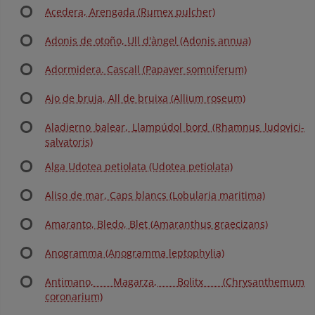
Acedera, Arengada (Rumex pulcher)
Adonis de otoño, Ull d'àngel (Adonis annua)
Adormidera. Cascall (Papaver somniferum)
Ajo de bruja, All de bruixa (Allium roseum)
Aladierno balear, Llampúdol bord (Rhamnus ludovici-
salvatoris)
Alga Udotea petiolata (Udotea petiolata)
Aliso de mar, Caps blancs (Lobularia maritima)
Amaranto, Bledo, Blet (Amaranthus graecizans)
Anogramma (Anogramma leptophylia)
Antimano, Magarza, Bolitx (Chrysanthemum
coronarium)