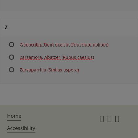
Z
Zamarrilla, Timó mascle (Teucrium polium)
Zarzamora, Abatzer (Rubus caesius)
Zarzaparrilla (Smilax aspera)
Home
Instagr
Twitte
Fac
Accessibility