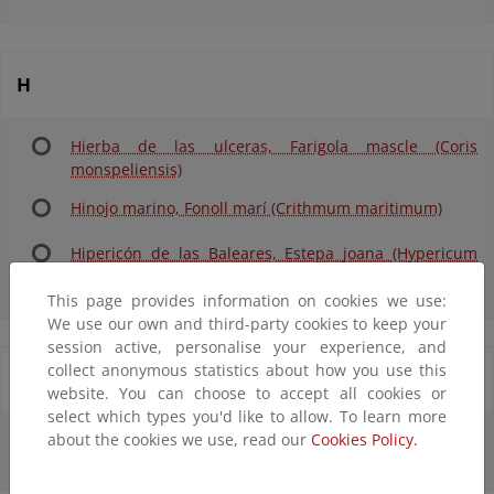
H
Hierba de las ulceras, Farigola mascle (Coris
monspeliensis)
Hinojo marino, Fonoll marí (Crithmum maritimum)
Hipericón de las Baleares, Estepa joana (Hypericum
balearicum)
This page provides information on cookies we use:
We use our own and third-party cookies to keep your
session active, personalise your experience, and
collect anonymous statistics about how you use this
J
website. You can choose to accept all cookies or
select which types you'd like to allow. To learn more
about the cookies we use, read our
Cookies Policy.
Jara blanca, Estepa blanca (Cistus albidus)