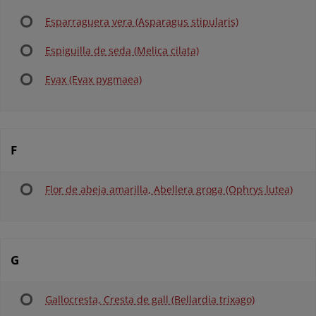
Esparraguera vera (Asparagus stipularis)
Espiguilla de seda (Melica cilata)
Evax (Evax pygmaea)
F
Flor de abeja amarilla, Abellera groga (Ophrys lutea)
G
Gallocresta, Cresta de gall (Bellardia trixago)