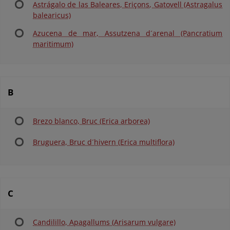
Astrágalo de las Baleares, Eriçons, Gatovell (Astragalus
balearicus)
Azucena de mar, Assutzena d´arenal (Pancratium
maritimum)
B
Brezo blanco, Bruc (Erica arborea)
Bruguera, Bruc d´hivern (Erica multiflora)
C
Candilillo, Apagallums (Arisarum vulgare)