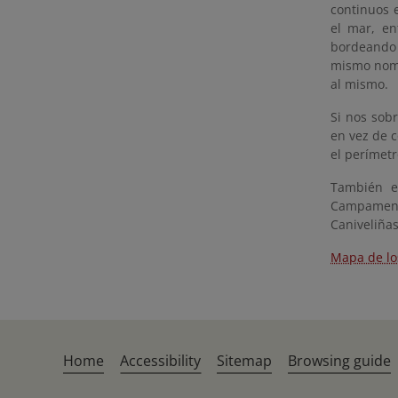
continuos 
el mar, en
bordeando 
mismo nomb
al mismo.
Si nos sob
en vez de 
el perímetr
También ex
Campament
Caniveliñas,
Mapa de los
Home
Accessibility
Sitemap
Browsing guide