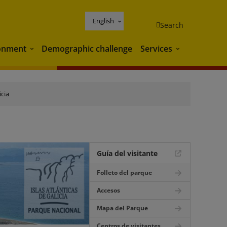
English
Search
onment
Demographic challenge
Services
Environment
Services
icia
Guía del visitante
Folleto del parque
Accesos
Mapa del Parque
Centros de visitantes