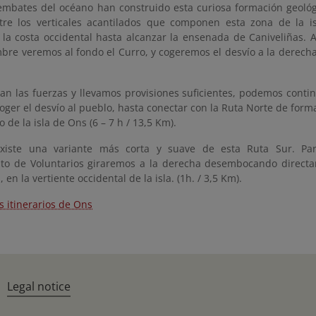
embates del océano han construido esta curiosa formación geoló
tre los verticales acantilados que componen esta zona de la i
la costa occidental hasta alcanzar la ensenada de Caniveliñas. Al
re veremos al fondo el Curro, y cogeremos el desvío a la derecha
ran las fuerzas y llevamos provisiones suficientes, podemos cont
coger el desvío al pueblo, hasta conectar con la Ruta Norte de fo
o de la isla de Ons (6 – 7 h / 13,5 Km).
iste una variante más corta y suave de esta Ruta Sur. Para 
o de Voluntarios giraremos a la derecha desembocando direct
 en la vertiente occidental de la isla. (1h. / 3,5 Km).
 itinerarios de Ons
Legal notice