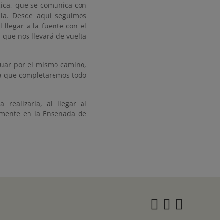
gica, que se comunica con
sla. Desde aquí seguimos
 llegar a la fuente con el
 que nos llevará de vuelta
inuar por el mismo camino,
rma que completaremos todo
realizarla, al llegar al
amente en la Ensenada de
Instagra
Twitter
Face