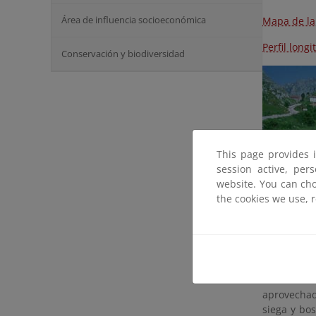
Área de influencia socioeconómica
Mapa de la
Perfil longi
Conservación y biodiversidad
This page provides 
Longitud
(L
session active, per
website. You can cho
Desnivel
(D
the cookies we use, 
Duración
(D
Dificultad
(
Descripció
encima del
aprovechad
siega y bos