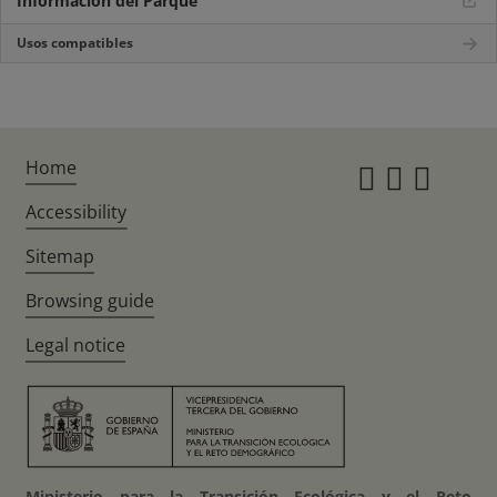
Información del Parque
Usos compatibles
Home
Instagr
Twitte
Fac
Accessibility
Sitemap
Browsing guide
Legal notice
Ministerio para la Transición Ecológica y el Reto