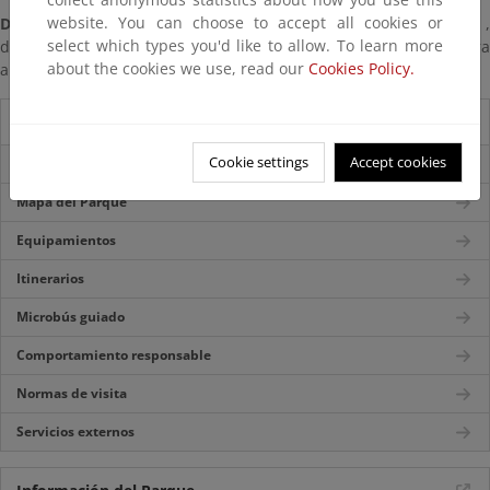
website. You can choose to accept all cookies or
Desde Almería al P.N. por la Alpujarra:
A-92 dirección Granada 
select which types you'd like to allow. To learn more
desvío en Benahadux por la A-348 , que recorre la Alpujarra
about the cookies we use, read our
Cookies Policy.
almeriense.
Guía del visitante
Cookie settings
Accept cookies
Accesos
Mapa del Parque
Equipamientos
Itinerarios
Microbús guiado
Comportamiento responsable
Normas de visita
Servicios externos