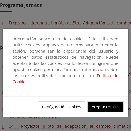
Programa jornada
Programa jornada temática: "La Adaptación al cambio
climático"
Información sobre uso de cookies: Este sitio web
utiliza cookies propias y de terceros para mantener la
Presentaciones
sesión, personalizar la experiencia del usuario y
obtener datos estadísticos de navegación. Puede
aceptar todas las cookies o si lo desea configurar qué
01 - Panorama actual y evaluación de riesgos climáticos en
tipo de cookies permitir. Para más información sobre
España. (ERICC – Evaluación de Riesgos e Impactos del
las cookies utilizadas consulte nuestra
Política de
Cambio Climático)
Cookies
02 - La política canaria en materia de adaptación al cambio
climático
Configuración cookies
Aceptar cookies
03 - La inclusión de la prueba climática en los proyectos
cofinanciados en el 21-27
04 - Proyectos piloto de adaptación al cambio climático