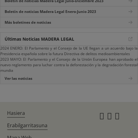
Boletín de noticias Madera Legal Julio-Diciembre 2023
Boletín de noticias Madera Legal Enero-Junio 2023
Más boletines de noticias
Últimas Noticias MADERA LEGAL
2024 ENERO: El Parlamento y el Consejo de la UE llegan a un acuerdo bajo la
Presidencia española sobre la futura Directiva de delitos medioambientales
2023 MAYO: El Parlamento y el Consejo de la Unión Europea han aprobado el
nuevo reglamento para luchar contra la deforestación y la degradación forestal
mundia
Ver las noticias
Hasiera
Instagr
Twitte
Fac
Erabilgarritasuna
Mapa Web