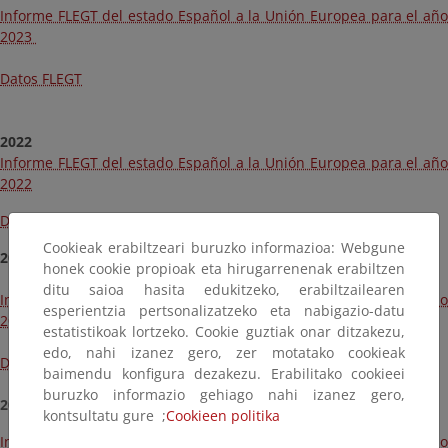
Informe FLEGT del estado Español a la Unión Europea para el año
2023
Datos FLEGT
2022
Informe FLEGT del estado Español a la Unión Europea para el año
2022
Datos FLEGT
Cookieak erabiltzeari buruzko informazioa: Webgune
2021
honek cookie propioak eta hirugarrenenak erabiltzen
ditu saioa hasita edukitzeko, erabiltzailearen
Informe FLEGT del estado Español a la Unión Europea para el año
esperientzia pertsonalizatzeko eta nabigazio-datu
2021
estatistikoak lortzeko. Cookie guztiak onar ditzakezu,
edo, nahi izanez gero, zer motatako cookieak
Datos FLEGT
baimendu konfigura dezakezu. Erabilitako cookieei
buruzko informazio gehiago nahi izanez gero,
2020
kontsultatu gure ;
Cookieen politika
Informe FLEGT del estado Español a la Unión Europea para el año