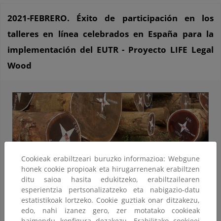
2021-FEBRERO. Éxito de participación en los
talleres en línea celebrados en España para la
implementación del EUTR - Proyecto LIFE Legal
Wood
Cookieak erabiltzeari buruzko informazioa: Webgune
honek cookie propioak eta hirugarrenenak erabiltzen
ditu saioa hasita edukitzeko, erabiltzailearen
esperientzia pertsonalizatzeko eta nabigazio-datu
estatistikoak lortzeko. Cookie guztiak onar ditzakezu,
edo, nahi izanez gero, zer motatako cookieak
baimendu konfigura dezakezu. Erabilitako cookieei