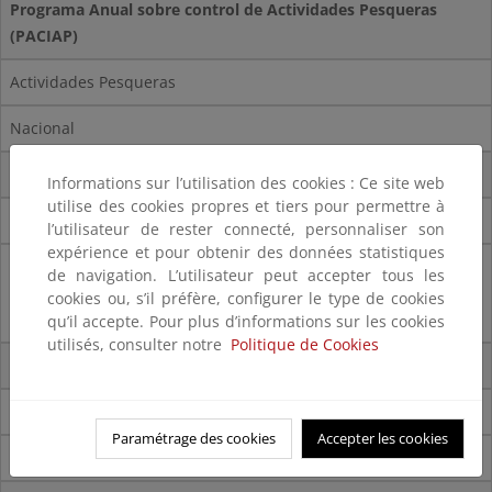
Programa Anual sobre control de Actividades Pesqueras
(PACIAP)
Actividades Pesqueras
Nacional
Operación ANTITOX V
Informations sur l’utilisation des cookies : Ce site web
utilise des cookies propres et tiers pour permettre à
Contra el uso ilegal de cebos envenenados
l’utilisateur de rester connecté, personnaliser son
expérience et pour obtenir des données statistiques
Baleares, Ávila, Cantabria, La Coruña, Lugo, Santa Cruz de
de navigation. L’utilisateur peut accepter tous les
Tenerife, Las Palmas, Barcelona, Huesca, Teruel, Zamora y
cookies ou, s’il préfère, configurer le type de cookies
Salamanca
qu’il accepte. Pour plus d’informations sur les cookies
utilisés, consulter notre
Politique de Cookies
Operación PANGEA IX
Tráfico de medicamentos
Paramétrage des cookies
Accepter les cookies
Nacional