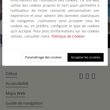
Informations sur l’utilisation des cookies : Ce site web
utilise des cookies propres et tiers pour permettre à
l’utilisateur de rester connecté, personnaliser son
expérience et pour obtenir des données statistiques
de navigation. L’utilisateur peut accepter tous les
cookies ou, s’il préfère, configurer le type de cookies
1/1
qu’il accepte. Pour plus d’informations sur les cookies
utilisés, consulter notre
Politique de Cookies
Paramétrage des cookies
Accepter les cookies
Début
Instagr
Twitte
Fac
Accessibilité
Mapa Web
Guide de navigation