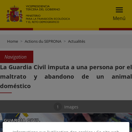
Menú
Home
Actions du SEPRONA
Actualités
Navigation
La Guardia Civil imputa a una persona por el
maltrato y abandono de un animal
doméstico
1
Images