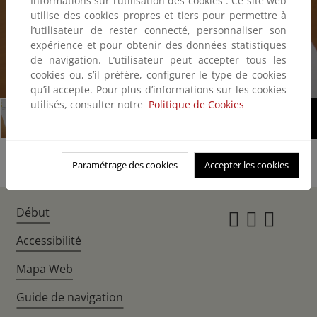
Informations sur l’utilisation des cookies : Ce site web
utilise des cookies propres et tiers pour permettre à
l’utilisateur de rester connecté, personnaliser son
expérience et pour obtenir des données statistiques
de navigation. L’utilisateur peut accepter tous les
cookies ou, s’il préfère, configurer le type de cookies
1/4
qu’il accepte. Pour plus d’informations sur les cookies
utilisés, consulter notre
Politique de Cookies
Paramétrage des cookies
Accepter les cookies
Début
Instagr
Twitte
Fac
Accessibilité
Mapa Web
Guide de navigation