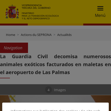
Menú
Home
Actions du SEPRONA
Actualités
Navigation
La Guardia Civil decomisa numerosos
animales exóticos facturados en maletas en
el aeropuerto de Las Palmas
4
Images