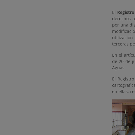
El
Registr
derechos a
por una dis
modificaci
utilizació
terceras p
En el artíc
de 20 de j
Aguas.
El Registr
cartográfic
en ellas, r