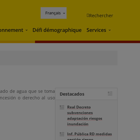
Français
Rechercher
ronnement
Défi démographique
Services
Environnement
Services
nado de agua que se toma
Destacados
ncesión o derecho al uso
Real Decreto
subvenciones
adaptación riesgos
inundación
Inf. Pública RD medidas
gestión riesgo