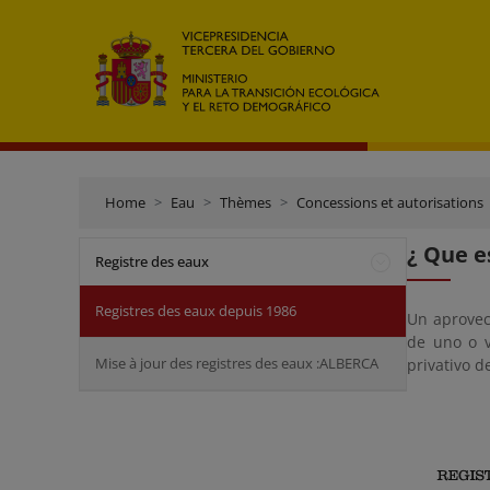
Home
Eau
Thèmes
Concessions et autorisations
¿ Que e
Registre des eaux
Registres des eaux depuis 1986
Un aprovec
de uno o v
Mise à jour des registres des eaux :ALBERCA
privativo d