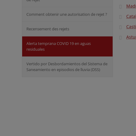
Madr
Comment obtenir une autorisation de rejet ?
Cata
Casti
Recensement des rejets
Astu
Alerta temprana COVID 19 en aguas
residuales
Vertido por Desbordamientos del Sistema de
Saneamiento en episodios de lluvia (DSS)