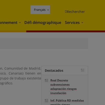
Français
Rechercher
ronnement
Défi démographique
Services
Environnement
Services
eón, Comunidad de Madrid,
Destacados
sco, Canarias) tienen en
grupo de trabajo existente
Real Decreto
ográfico.
subvenciones
adaptación riesgos
inundación
Inf. Pública RD medidas
gestión riesgo