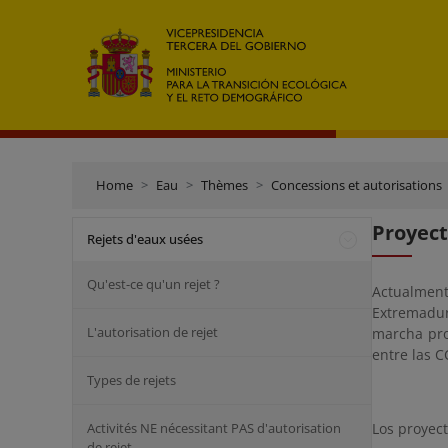
Home
Eau
Thèmes
Concessions et autorisations
Proyec
Rejets d'eaux usées
Qu'est-ce qu'un rejet ?
Actualment
Extremadur
L'autorisation de rejet
marcha pro
entre las C
Types de rejets
Activités NE nécessitant PAS d'autorisation
Los proyec
de rejet