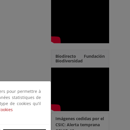
Biodirecto Fundación
Biodiversidad
tiers pour permettre à
nnées statistiques de
 type de cookies qu’il
Cookies
Imágenes cedidas por el
CSIC: Alerta temprana