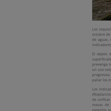
Los requis
octubre de 
de aguas, e
indicadores
El objeto 
superficial
prevenga t
un uso sos
progresiva
paliar los 
Los indica
(fitoplanct
de unificar
masas de a
expertos p