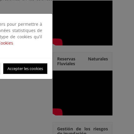
 y la interpretación de la
tiers pour permettre à
nnées statistiques de
 SOLICITAR ACCESO A ID-
 type de cookies qu’il
Cookies
Reservas Naturales
Fluviales
Accepter les cookies
Gestión de los riesgos
de inundación