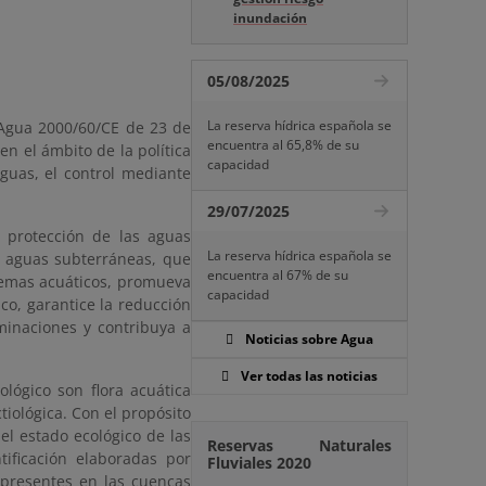
inundación
05/08/2025
La reserva hídrica española se
 Agua 2000/60/CE de 23 de
encuentra al 65,8% de su
n el ámbito de la política
capacidad
aguas, el control mediante
29/07/2025
 protección de las aguas
La reserva hídrica española se
as aguas subterráneas, que
encuentra al 67% de su
stemas acuáticos, promueva
capacidad
co, garantice la reducción
minaciones y contribuya a
Noticias sobre Agua
Ver todas las noticias
ológico son flora acuática
tiológica. Con el propósito
 el estado ecológico de las
Reservas Naturales
ificación elaboradas por
Fluviales 2020
 presentes en las cuencas