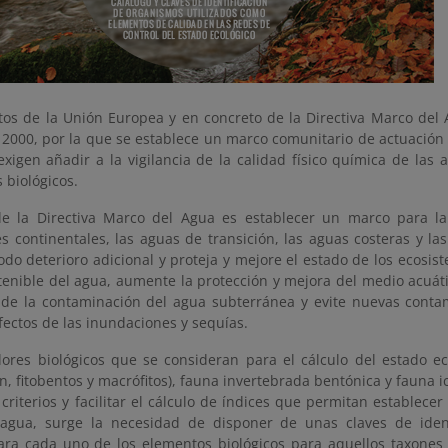
itos de la Unión Europea y en concreto de la Directiva Marco del
2000, por la que se establece un marco comunitario de actuación e
xigen añadir a la vigilancia de la calidad físico química de las 
 biológicos.
de la Directiva Marco del Agua es establecer un marco para la
es continentales, las aguas de transición, las aguas costeras y l
odo deterioro adicional y proteja y mejore el estado de los ecosi
tenible del agua, aumente la protección y mejora del medio acuáti
 de la contaminación del agua subterránea y evite nuevas conta
efectos de las inundaciones y sequías.
dores biológicos que se consideran para el cálculo del estado ec
on, fitobentos y macrófitos), fauna invertebrada bentónica y fauna ic
 criterios y facilitar el cálculo de índices que permitan establecer
gua, surge la necesidad de disponer de unas claves de ident
ara cada uno de los elementos biológicos para aquellos taxones