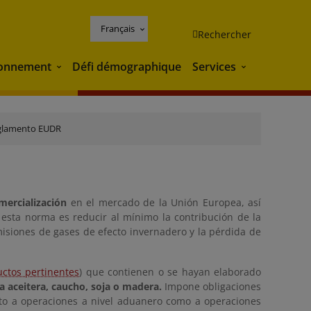
Français
Rechercher
ronnement
Défi démographique
Services
Environnement
Services
glamento EUDR
mercialización
en el mercado de la Unión Europea, así
 esta norma es reducir al mínimo la contribución de la
misiones de gases de efecto invernadero y la pérdida de
ctos pertinentes
) que contienen o se hayan elaborado
a aceitera, caucho, soja o madera.
Impone obligaciones
nto a operaciones a nivel aduanero como a operaciones