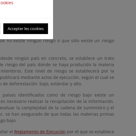
Cookies
Accepter les cookies
que no existe ningún riesgo o que sólo existe un riesgo
esde ningún país en concreto, se establece un trato
 de riesgo del país donde se haya producido la materia
s miembros. Este nivel de riesgo se establecerá por la
publicará mediante actos de ejecución, según el cual se
o de deforestación: bajo, estándar y alto.
 países identificados como de riesgo bajo existe un
es necesario realizar la recopilación de la información.
 evaluar la complejidad de la cadena de suministro y el
dar, se han asegurado de que todas las materias primas
sgo bajo.
ltar el
Reglamento de Ejecución
por el que se establece