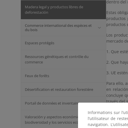
dentro del 
Madera legal y productos libres de
deforestación
Estas obli
productos 
productos q
Commerce international des espèces et
du bois
Los product
mercado de
Espaces protégés
1. Que est
Ressources génétiques et contrôle du
commerce
2. Que hay
3. UE esté
Feux de forêts
Para ello, 
en relació
Désertification et restauration forestière
concluye q
través del
Portail de données et inventaires
Los micro 
Informations sur l’ut
Valoración y aspectos económicos de la
29 del EUD
l’utilisateur de res
biodiversidad y los servicios ecosistémicos
dicho opera
navigation. L’utilisa