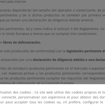
mercado interior.
gaciones dependerán del tamaño del operador o comerciante, de si
pertinentes y de si dichos productos se someten por primera v
ue ya tienen una declaración de diligencia debida anterior.
os pertinentes, tal y como indica el artículo 3 del Reglamento, no
 la Unión Europea a menos que se cumplan tres condiciones:
én
libres de deforestación.
an sido producidos de conformidad con la
legislación pertinente d
n amparados por una
declaración de diligencia debida o una declar
antes de introducir productos pertinentes en el mercado o exporta
n con materias primas y los productos pertinentes correspondie
ue los productos pertinentes cumplen los requisitos del Reglame
 sistema de información de la Comisión Europea.
o pequeños operadores primarios establecidos en un país clasific
ilisation des cookies : Ce site web utilise des cookies propres et 
R, y que, en el transcurso de una actividad comercial, introduce
ter connecté, personnaliser son expérience et pour obtenir des do
dor haya cultivado, presentarán una declaración simplificada.
teur peut accepter tous les cookies ou, s’il préfère, configurer le