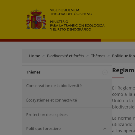
Home
Biodiversité et forêts
Thèmes
Politique for
Reglam
Thèmes
Conservation de la biodiversité
El Reglame
como a la
Écosystèmes et connectivité
Unión a la 
biodiversi
Protection des espèces
La norma r
utilizando 
Politique forestière
a los oper