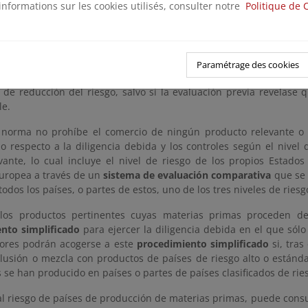
informations sur les cookies utilisés, consulter notre
Politique de 
ia debida incluye tres aspectos:
ación de la información, datos y documentos.
Paramétrage des cookies
de evaluación del riesgo.
 de reducción del riesgo, salvo si la evaluación previa revelase 
le.
norma no prohíbe el comercio de ningún producto relevante o d
do respecto a la diligencia debida y los controles según el nivel
vante, lo cual incluye el nivel de riesgo de los propios Estado
uropea a través de un
sistema de evaluación comparativa
que se 
todos los países, o partes de estos, uno de los tres niveles de riesg
los productos pertinentes cuyas materias primas proceden de
nto simplificado
para ejercer la diligencia debida en el que sólo 
ores podrán acogerse a este
procedimiento simplificado
si, tras
elusión o mezcla con productos de países de riesgo alto o están
 se han producido en países o partes de países clasificados de rie
al riesgo de países de producción de materias primas, puede consu