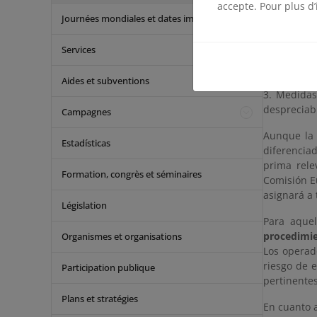
accepte. Pour plus d’
La diligenc
Journées mondiales et dates importantes
1. Recopil
Services
2. Medidas 
Aides et subventions
3. Medidas
despreciab
Campagnes
Aunque la 
Estadísticas
diferencia
prima rele
Formation, congrès et séminaires
Comisión E
asignará a 
Législation
Para aquel
procedimie
Organismes et organisations
Los operad
riesgo de 
Participation publique
pertinentes
Plans et stratégies
En cuanto 