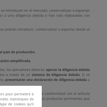
 se introducen en el mercado, comercializan o exportan
ez a una diligencia debida o han sido elaborados con
 se podrán introducir, comercializar o exportar desde el
el país de producción.
ación simplificada.
rlos, los operadores deberán
ejercer la diligencia debida
ntes a través de un
sistema de diligencia debida
. Si se
nto,
presentarán una declaración de diligencia debida
a
ado como de riesgo bajo de conformidad con el artículo
tiers pour permettre à
 en el mercado o exporta los productos pertinentes que
nnées statistiques de
 type de cookies qu’il