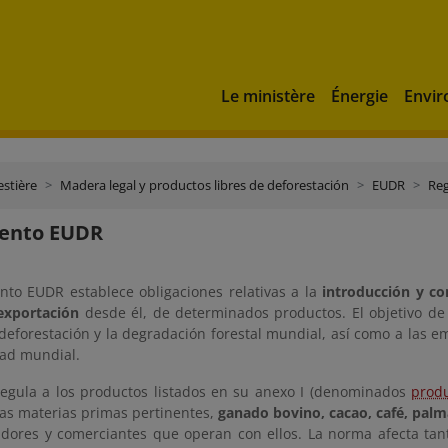
Le ministère
Énergie
Envi
estière
Madera legal y productos libres de deforestación
EUDR
Re
ento EUDR
nto EUDR establece obligaciones relativas a la
introducción y co
exportación
desde él, de determinados productos. El objetivo de
deforestación y la degradación forestal mundial, así como a las e
dad mundial.
egula a los productos listados en su anexo I (denominados
produ
las materias primas pertinentes,
ganado bovino, cacao, café, palm
adores y comerciantes que operan con ellos. La norma afecta ta