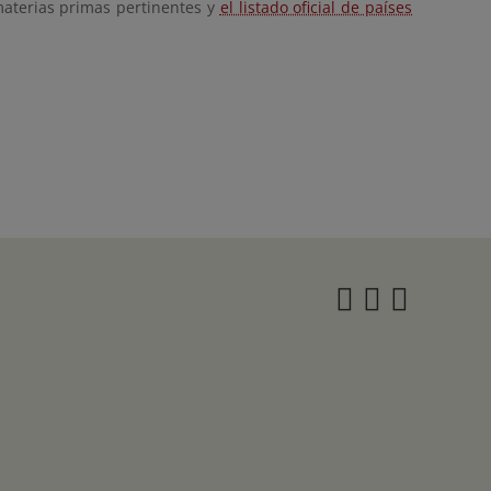
materias primas pertinentes y
el listado oficial de países
Instagra
Twitter
Face