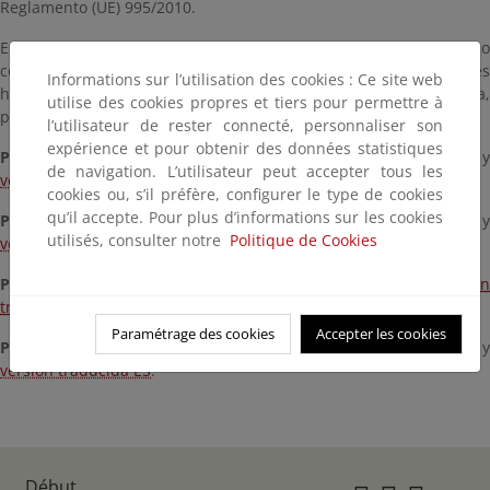
Reglamento (UE) 995/2010.
Estas preguntas frecuentes no son legalmente vinculantes y no
comprometen la responsabilidad de la Comisión. Las traducciones
Informations sur l’utilisation des cookies : Ce site web
han sido realizadas por el Ministerio por lo que, en caso de duda,
utilise des cookies propres et tiers pour permettre à
prevalece la versión en inglés.
l’utilisateur de rester connecté, personnaliser son
expérience et pour obtenir des données statistiques
Preguntas frecuentes - diciembre de 2023:
versión original EN
de navigation. L’utilisateur peut accepter tous les
versión traducida ES
.
cookies ou, s’il préfère, configurer le type de cookies
qu’il accepte. Pour plus d’informations sur les cookies
Preguntas frecuentes - octubre de 2024:
versión original EN
utilisés, consulter notre
Politique de Cookies
versión traducida ES
.
Preguntas frecuentes - abril de 2025:
versión original EN
y
versió
traducida ES
.
Paramétrage des cookies
Accepter les cookies
Preguntas frecuentes - mayo de 2026:
versión original EN
versión traducida ES
.
Début