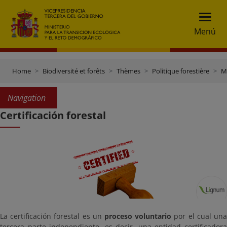
Menú
Home
Biodiversité et forêts
Thèmes
Politique forestière
M
Navigation
Certificación forestal
La certificación forestal es un
proceso voluntario
por el cual un
tercera parte independiente, es decir, una entidad certificadora