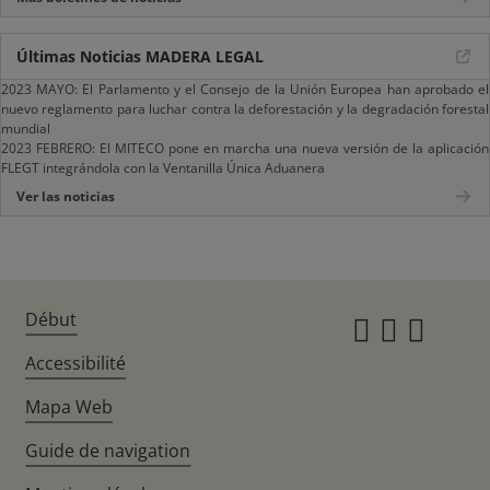
Últimas Noticias MADERA LEGAL
2023 MAYO: El Parlamento y el Consejo de la Unión Europea han aprobado el
nuevo reglamento para luchar contra la deforestación y la degradación forestal
mundial
2023 FEBRERO: El MITECO pone en marcha una nueva versión de la aplicación
FLEGT integrándola con la Ventanilla Única Aduanera
Ver las noticias
Début
Instagr
Twitte
Fac
Accessibilité
Mapa Web
Guide de navigation