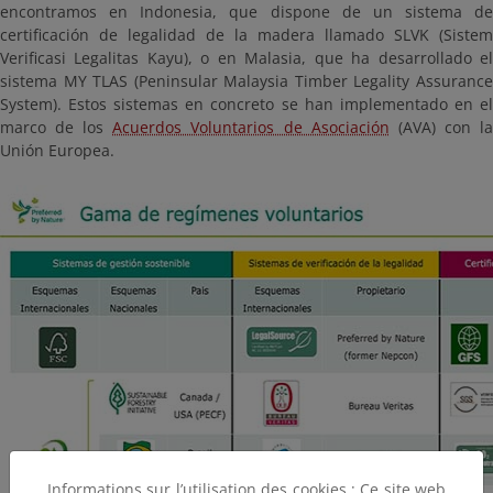
encontramos en Indonesia, que dispone de un sistema de
certificación de legalidad de la madera llamado SLVK (Sistem
Verificasi Legalitas Kayu), o en Malasia, que ha desarrollado el
sistema MY TLAS (Peninsular Malaysia Timber Legality Assurance
System). Estos sistemas en concreto se han implementado en el
marco de los
Acuerdos Voluntarios de Asociación
(AVA) con l
Unión Europea.
Informations sur l’utilisation des cookies : Ce site web