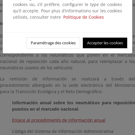
actividad de la empresa u otro documento que justifique la baja
cookies ou, s’il préfère, configurer le type de cookies
en el registro.
qu’il accepte. Pour plus d’informations sur les cookies
utilisés, consulter notre
Politique de Cookies
Información en materia de neumáticos de reposición
De conformidad con el artículo 8.1 del Real Decreto 712/2025, de
26 de agosto, los productores de neumáticos recopilarán la
Paramétrage des cookies
Accepter les cookies
información contenida en el del anexo I apartado 2,
correspondiente a los neumáticos que ponen en el mercado
nacional de reposición cada año natural, para reemplazar a los
neumáticos usados de los vehículos
La remisión de información se realizará a través del
procedimiento albergado en la sede electrónica del Ministerio
para la Transición Ecológica y el Reto Demográfico:
Información anual sobre los neumáticos para reposición
puestos en el mercado nacional.
Enlace al procedimiento de información anual
Código del Sistema de Información Administrativa