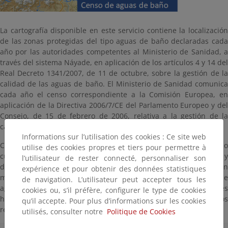
La cartografía disponible en este servicio contiene la localización
de las zonas protegidas del tipo aguas de baño declaradas cada
año por las autoridades competentes al Ministerio de Sanidad, a
través del sistema Náyade, en aplicación de los artículos 4 y 14 del
Real Decreto 1341/2007, de 11 de octubre, sobre la gestión de la
calidad de las aguas de baño. El Ministerio de Sanidad comunica
cada año el censo correspondiente a la Comisión Europea, en
aplicación de la Directiva 2006/7/CE del Parlamento Europeo y del
Consejo, de 15 de febrero de 2006, relativa a la gestión de la
calidad de las aguas de baño. Se trata de coberturas de puntos.
Informations sur l’utilisation des cookies : Ce site web
Con estos conjuntos de datos espaciales se da asimismo
utilise des cookies propres et tiers pour permettre à
cumplimiento a la Directiva 2000/60/CE del Parlamento Europeo y
l’utilisateur de rester connecté, personnaliser son
del Consejo, de 23 de octubre de 2000, por la que se establece un
expérience et pour obtenir des données statistiques
marco comunitario de actuación en el ámbito de la política de
de navigation. L’utilisateur peut accepter tous les
aguas, mediante la incorporación de estas zonas en los planes
cookies ou, s’il préfère, configurer le type de cookies
hidrológicos de cuenca como zonas protegidas para usos
qu’il accepte. Pour plus d’informations sur les cookies
recreativos (baño).
utilisés, consulter notre
Politique de Cookies