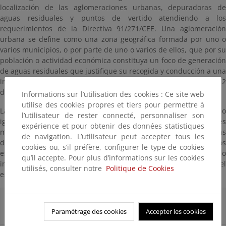
localización de las aglomeraciones urbanas, depuradoras de
aguas residuales y puntos de vertido atendiendo a los
requerimientos de la Directiva 91/271/CEE. Una aglomeración
urbana se define como una zona geográfica formada por uno o
varios municipios, o por parte de uno o varios de ellos, que por su
población o actividad económica constituya un foco de generación
de aguas residuales que justifique su recogida y conducción a una
instalación de tratamiento o a un punto de vertido final (artículo 2
del Real Decreto-Ley 11/1995).
Informations sur l’utilisation des cookies : Ce site web
utilise des cookies propres et tiers pour permettre à
La información incluye tanto las aglomeraciones activas mayores o
l’utilisateur de rester connecté, personnaliser son
iguales a 2.000 habitantes equivalentes como las aglomeraciones
expérience et pour obtenir des données statistiques
menores (con simbología diferente), las estaciones depuradoras
de navigation. L’utilisateur peut accepter tous les
de aguas residuales y los puntos de vertido activos (cuyos datos
cookies ou, s’il préfère, configurer le type de cookies
están vigentes y no han sido dados de baja) según el último
qu’il accepte. Pour plus d’informations sur les cookies
informe de seguimiento "Cuestionario 2023" que contiene el
utilisés, consulter notre
Politique de Cookies
estado de avance de la Directiva 91/271/CEE a fecha 31/12/2022.
Aglomeraciones urbanas (Q2023. Dir
91/271/CEE)
Paramétrage des cookies
Accepter les cookies