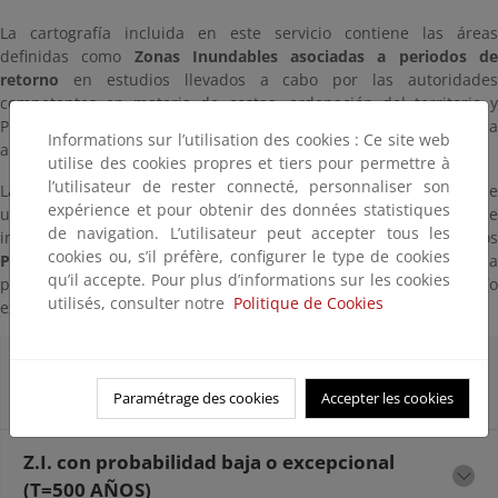
La cartografía incluida en este servicio contiene las áreas
definidas como
Zonas Inundables asociadas a periodos d
retorno
en estudios llevados a cabo por las autoridades
competentes en materia de costas, ordenación del territorio y
Protección Civil, y la correspondiente información alfanumérica
Informations sur l’utilisation des cookies : Ce site web
asociada.
utilise des cookies propres et tiers pour permettre à
l’utilisateur de rester connecté, personnaliser son
La delimitación de estas zonas inundables se realiza a partir de
expérience et pour obtenir des données statistiques
un estudio hidrodinámico en el que se determinan la cota de
de navigation. L’utilisateur peut accepter tous les
inundación y la extensión del área inundada asociadas a los
cookies ou, s’il préfère, configurer le type de cookies
Periodos de Retorno
de 100 y 500 años, correspondientes a un
qu’il accepte. Pour plus d’informations sur les cookies
probabilidad de inundación media (u ocasional) y baja (o
utilisés, consulter notre
Politique de Cookies
excepcional) respectivamente.
Z.I. con probabilidad media u ocasional
(T=100 AÑOS)
Paramétrage des cookies
Accepter les cookies
Z.I. con probabilidad baja o excepcional
(T=500 AÑOS)