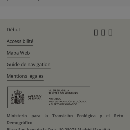
Début
Instagr
Twitte
Fac
Accessibilité
Mapa Web
Guide de navigation
Mentions légales
Ministerio para la Transición Ecológica y el Reto
Demográfico
Plaza San Juan de la Cruz, 10 28071 Madrid (España)