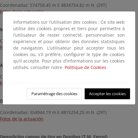
Coordenadas: 574758.45 m E 4834754.82 m N (29T)
Fotos de la actuación
Informations sur l’utilisation des cookies : Ce site web
utilise des cookies propres et tiers pour permettre à
Mirador en Maniños (T.M. Fene)
l’utilisateur de rester connecté, personnaliser son
Coordenadas: 564700.99 m E 4812326.88 m N (29T)
expérience et pour obtenir des données statistiques
Fotos de la actuación
de navigation. L’utilisateur peut accepter tous les
cookies ou, s’il préfère, configurer le type de cookies
qu’il accepte. Pour plus d’informations sur les cookies
Acceso a la playa de San Felipe (T.M. Ferrol)
utilisés, consulter notre
Politique de Cookies
Coordenadas: 558358,01 m E 4813097,04 m N (29T)
Fotos de la actuación
Paramétrage des cookies
Accepter les cookies
Demolición edificación en la playa de Doniños (T.M. Ferrol)
Coordenadas: 554944.19 m E 4815254.25 m N (29T)
Fotos de la actuación
Demolición campo de tiro en Doniños (T.M. Ferrol)