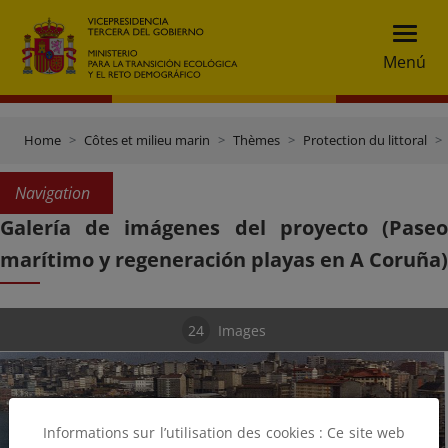
Menú
Home
Côtes et milieu marin
Thèmes
Protection du littoral
Navigation
Galería de imágenes del proyecto (Paseo
marítimo y regeneración playas en A Coruña)
24
Images
Informations sur l’utilisation des cookies : Ce site web