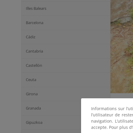
Illes Balears
Barcelona
Cádiz
Cantabria
Castellón
Ceuta
Girona
Granada
Informations sur l’ut
l’utilisateur de res
navigation. L’utilisa
Gipuzkoa
accepte. Pour plus d’