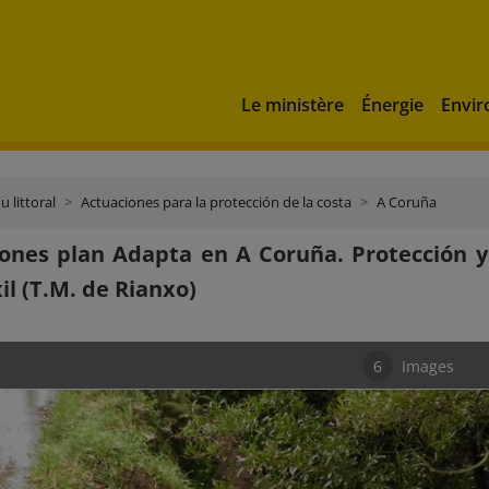
Le ministère
Énergie
Envi
u littoral
Actuaciones para la protección de la costa
A Coruña
ones plan Adapta en A Coruña. Protección y 
il (T.M. de Rianxo)
6
Images