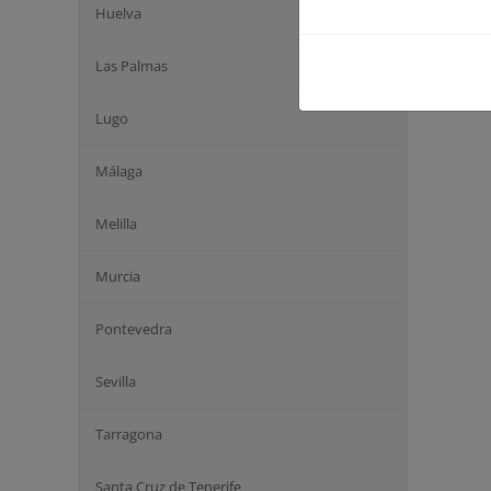
Huelva
Las Palmas
Lugo
Málaga
Melilla
Murcia
Pontevedra
Sevilla
Tarragona
Santa Cruz de Tenerife