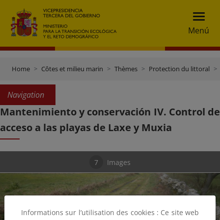
Menú
Home
Côtes et milieu marin
Thèmes
Protection du littoral
Navigation
Mantenimiento y conservación IV. Control de
acceso a las playas de Laxe y Muxia
7
Images
Informations sur l’utilisation des cookies : Ce site web