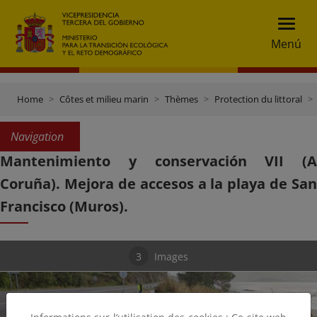
Menú
Home
Côtes et milieu marin
Thèmes
Protection du littoral
Navigation
Mantenimiento y conservación VII (A
Coruña). Mejora de accesos a la playa de San
Francisco (Muros).
3
Images