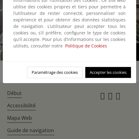
Informations sur l’utilisation des cookies : Ce site web
utilise des cookies propres et tiers pour permettre à
l’utilisateur de rester connecté, personnaliser son
expérience et pour obtenir des données statistiques
de navigation. L’utilisateur peut accepter tous les
cookies ou, s’il préfère, configurer le type de cookies
1/3
qu’il accepte. Pour plus d’informations sur les cookies
utilisés, consulter notre
Politique de Cookies
Paramétrage des cookies
Accepter les cookies
Début
Instagr
Twitte
Fac
Accessibilité
Mapa Web
Guide de navigation