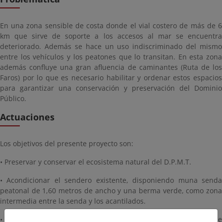
En una zona sensible de costa donde el vial costero de más de 6
km que sirve de soporte a los accesos al mar se encuentra
deteriorado. Además se hace un uso indiscriminado del mismo
entre los vehículos y los peatones que lo transitan. En esta zona
además confluye una gran afluencia de caminantes (Ruta de los
Faros) por lo que es necesario habilitar y ordenar estos espacios
para garantizar una conservación y preservación del Dominio
Público.
Actuaciones
Los objetivos del presente proyecto son:
• Preservar y conservar el ecosistema natural del D.P.M.T.
• Acondicionar el sendero existente, disponiendo muna senda
peatonal de 1,60 metros de ancho y una berma verde, como zona
intermedia entre la senda y los acantilados.
• Reducir el ancho del tramo de tránsito de vehículos de