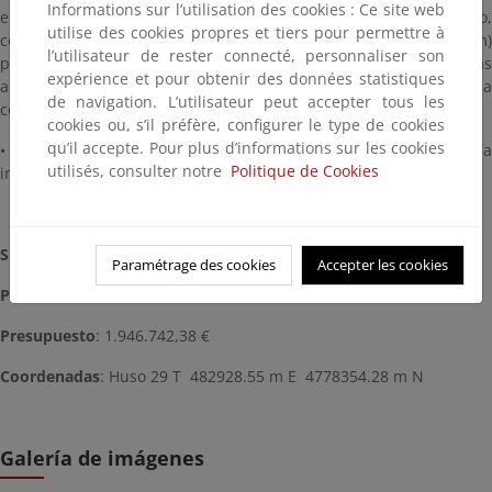
Informations sur l’utilisation des cookies : Ce site web
emergencia y servicio permitiendo la circulación en sentido único,
utilise des cookies propres et tiers pour permettre à
con un máximo de 3,5m de ancho (actualmente entre 5 y 12m)
l’utilisateur de rester connecté, personnaliser son
para disminuir la presión sobre el D.P.M.T. y solucionar las
expérience et pour obtenir des données statistiques
alteraciones sobre el firme y garantizar la protección sobre la
de navigation. L’utilisateur peut accepter tous les
costa.
cookies ou, s’il préfère, configurer le type de cookies
qu’il accepte. Pour plus d’informations sur les cookies
• Poner en valor dicho espacio con la colocación de cartelería
utilisés, consulter notre
Politique de Cookies
informativa de los valores ambientales
Situación
: Finalizada
Paramétrage des cookies
Accepter les cookies
Plazo
: 8 meses
Presupuesto
: 1.946.742,38 €
Coordenadas
: Huso 29 T 482928.55 m E 4778354.28 m N
Galería de imágenes