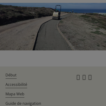
Début
Instagr
Twitte
Fac
Accessibilité
Mapa Web
Guide de navigation