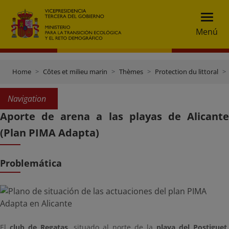
Menú
Home
Côtes et milieu marin
Thèmes
Protection du littoral
Navigation
Aporte de arena a las playas de Alicante
(Plan PIMA Adapta)
Problemática
El
club de Regatas
, situado al norte de la
playa del Postiguet
,