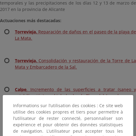
temporales y las precipitaciones de los días 12 y 13 de marzo de
2017 en la provincia de Alicante
Actuaciones más destacadas:
Torrevieja.
Reparación de daños en el paseo de la playa de
La Mata.
Torrevieja.
Consolidación y restauración de la Torre de La
Mata y Embarcadero de la Sal.
Calpe
. Incremento de las superficies a tratar (saneo y
estabilización) en el talud sobre la Playa del Arenal.
Informations sur l’utilisation des cookies : Ce site web
utilise des cookies propres et tiers pour permettre à
l’utilisateur de rester connecté, personnaliser son
expérience et pour obtenir des données statistiques
de navigation. L’utilisateur peut accepter tous les