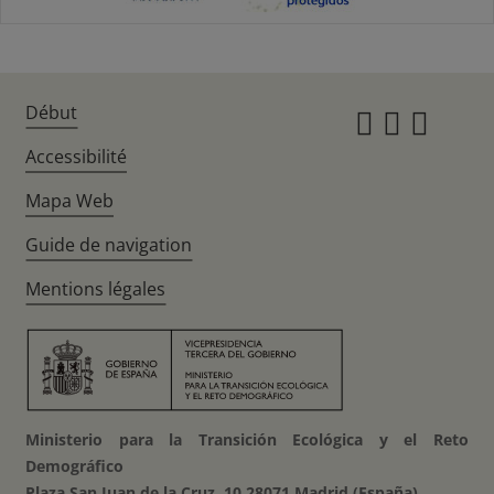
Début
Instagr
Twitte
Fac
Accessibilité
Mapa Web
Guide de navigation
Mentions légales
Ministerio para la Transición Ecológica y el Reto
Demográfico
Plaza San Juan de la Cruz, 10 28071 Madrid (España)