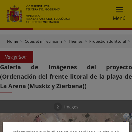
Menú
Home
Côtes et milieu marin
Thèmes
Protection du littoral
Navigation
Galería de imágenes del proyecto
(Ordenación del frente litoral de la playa de
La Arena (Muskiz y Zierbena))
2
Images