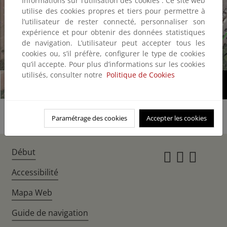
Informations sur l’utilisation des cookies : Ce site web
utilise des cookies propres et tiers pour permettre à
l’utilisateur de rester connecté, personnaliser son
expérience et pour obtenir des données statistiques
de navigation. L’utilisateur peut accepter tous les
cookies ou, s’il préfère, configurer le type de cookies
1/2
qu’il accepte. Pour plus d’informations sur les cookies
utilisés, consulter notre
Politique de Cookies
Paramétrage des cookies
Accepter les cookies
Début
Instagr
Twitte
Fac
Accessibilité
Mapa Web
Guide de navigation