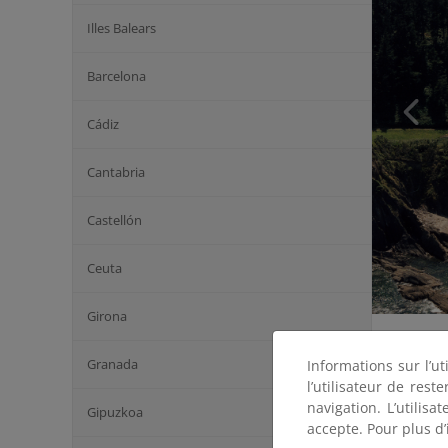
Illes Balears
Barcelona
Cádiz
Cantabria
Castellón
Ceuta
Girona
Granada
Informations sur l’ut
l’utilisateur de res
navigation. L’utilisa
Gipuzkoa
accepte. Pour plus d’