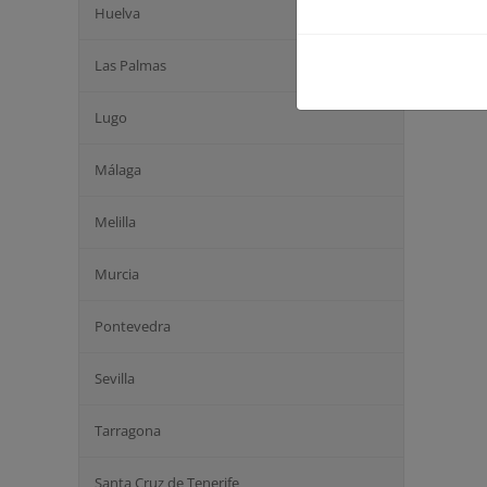
Huelva
Las Palmas
Lugo
Málaga
Melilla
Murcia
Pontevedra
Sevilla
Tarragona
Santa Cruz de Tenerife