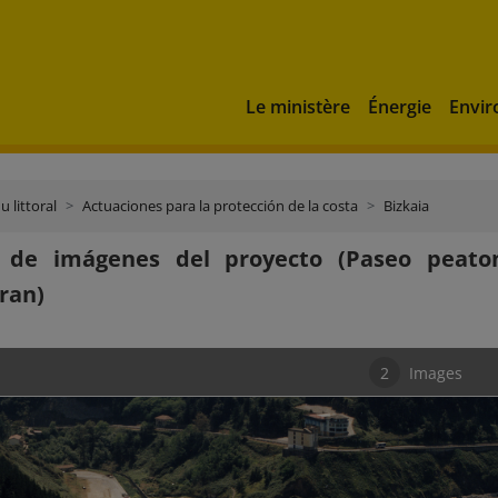
Le ministère
Énergie
Envi
u littoral
Actuaciones para la protección de la costa
Bizkaia
a de imágenes del proyecto (Paseo peaton
ran)
2
Images