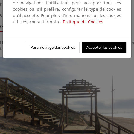
de navigation. L’utilisateur peut accepter tous les
Presupuesto
: 58.292,70 €
cookies ou, s’il préfère, configurer le type de cookies
Coordenadas
: 743531.84 E, 4054167.01 N (29 T)
qu’il accepte. Pour plus d’informations sur les cookies
utilisés, consulter notre
Politique de Cookies
Galería de imágenes
Haga click sobre la imagen para ver la galería del proyecto a
Paramétrage des cookies
Accepter les cookies
tamaño completo: