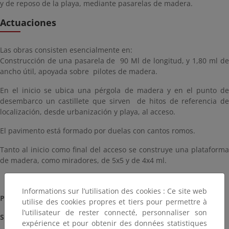
y de reposo de la playa, mediante pasarelas de madera.
Actuaciones
Las obras consisten esencialmente en:
Construcción de una pasarela de 90 Ml de longitud, y 1,80 ml de
ancho útil, apoyada sobre pilotes de madera.
En el inicio se ubica una pérgola de madera y en el punto de
desembarco un castillete que sirven de hitos de referencia de
localización, desde urbanización y playa, al acceso.
El pavimento está formado por duelas con cantos romos.
Tanto al inicio como final del acceso se construye una plataforma
de madera, como miradores, de 5x5 y de 4x4 ml.
Informations sur l’utilisation des cookies : Ce site web
Plazo:
1 mes
utilise des cookies propres et tiers pour permettre à
l’utilisateur de rester connecté, personnaliser son
Situación:
Terminada (2015)
expérience et pour obtenir des données statistiques