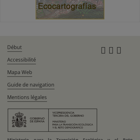
Début
Instagr
Twitte
Fac
Accessibilité
Mapa Web
Guide de navigation
Mentions légales
Ministerio para la Transición Ecológica y el Reto