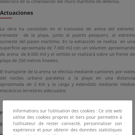
deterioro de la cimentación del muro marítimo de defensa.
Actuaciones
La obra ha consistido en el transvase de arena del extremo
noroeste de la playa, junto al puerto pesquero, al extremo
suroeste del paseo marítimo. En la extracción se realiza en una
superficie aproximada de 7.000 m2 con un volumen aproximando
de arena de 8.000 m3 y el vertido se realizará sobre un frente de
playa de 250 metros lineales.
El transporte de la arena se efectúa mediante camiones por viales
del núcleo urbano paralelos a la playa en una distancia
aproximada de 2 Km y la carga y extendido mediante medios
mecánicos terrestres adecuados.
Informations sur l’utilisation des cookies : Ce site web
Plazo:
1 mes
utilise des cookies propres et tiers pour permettre à
l’utilisateur de rester connecté, personnaliser son
Situación:
Terminada (2015)
expérience et pour obtenir des données statistiques