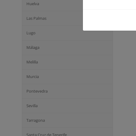
Huelva
Las Palmas
Lugo
Málaga
Melilla
Murcia
Pontevedra
Sevilla
Tarragona
Santa Cruz de Tenerife