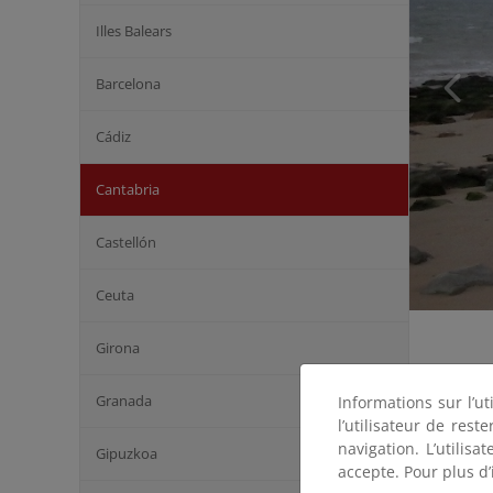
Illes Balears
Barcelona
Cádiz
Cantabria
Castellón
Ceuta
Girona
Granada
Informations sur l’ut
l’utilisateur de res
navigation. L’utilisa
Gipuzkoa
accepte. Pour plus d’