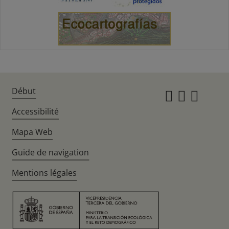
Début
Instagr
Twitte
Fac
Accessibilité
Mapa Web
Guide de navigation
Mentions légales