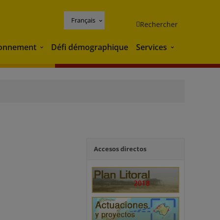
Français
Rechercher
ronnement
Défi démographique
Services
Environnement
Services
Accesos directos