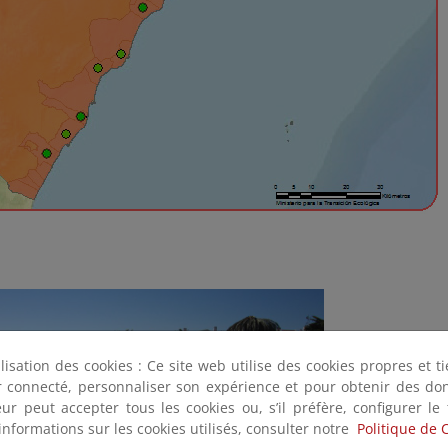
ilisation des cookies : Ce site web utilise des cookies propres et 
ter connecté, personnaliser son expérience et pour obtenir des do
teur peut accepter tous les cookies ou, s’il préfère, configurer le
informations sur les cookies utilisés, consulter notre
Politique de 