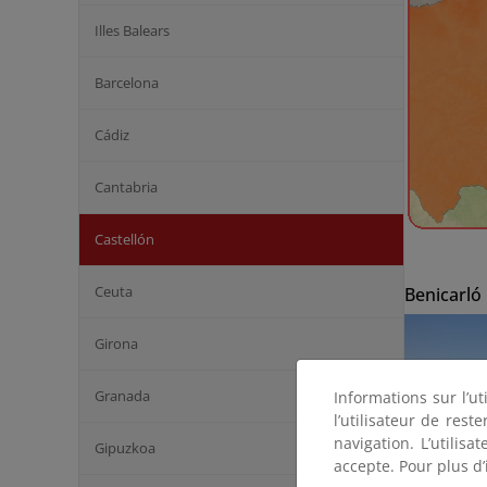
Illes Balears
Barcelona
Cádiz
Cantabria
Castellón
Ceuta
Benicarló
Girona
Granada
Informations sur l’ut
l’utilisateur de res
navigation. L’utilisa
Gipuzkoa
accepte. Pour plus d’