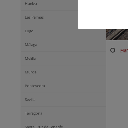
Huelva
Las Palmas
Lugo
Málaga
Man
Melilla
Murcia
Pontevedra
Sevilla
Tarragona
Santa Cruz de Tenerife