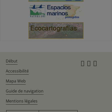
Début
Instagr
Twitte
Fac
Accessibilité
Mapa Web
Guide de navigation
Mentions légales