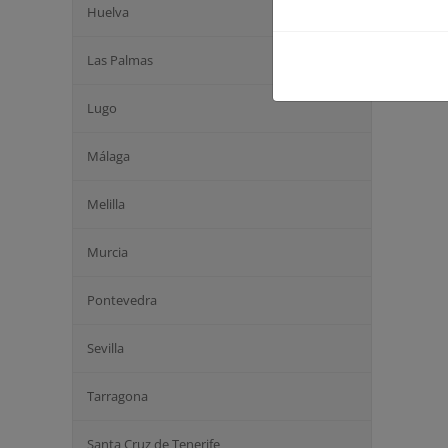
Huelva
Las Palmas
Lugo
Málaga
Melilla
Murcia
Pontevedra
Sevilla
Tarragona
Santa Cruz de Tenerife