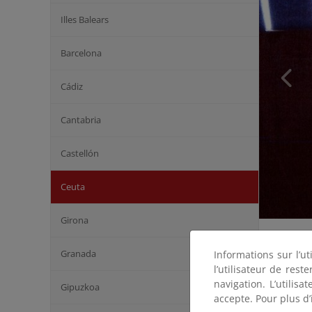
Illes Balears
Barcelona
Cádiz
Cantabria
Castellón
Ceuta
Girona
Granada
Informations sur l’ut
l’utilisateur de res
navigation. L’utilisa
Gipuzkoa
accepte. Pour plus d’