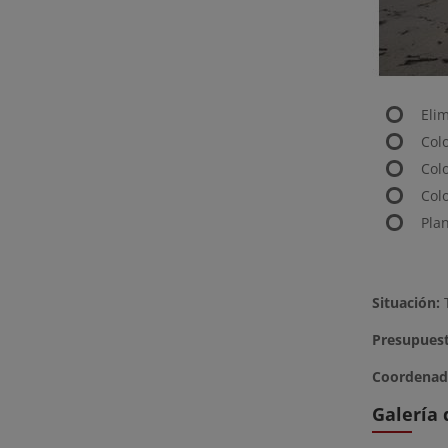
Eli
Colo
Colo
Col
Pla
Situación:
T
Presupuest
Coordenad
Galería