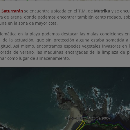
e Saturrarán
se encuentra ubicada en el T.M. de
Mutriku
y se encue
ya de arena, donde podemos encontrar también canto rodado, sobre
na en la zona de mayor cota.
emática en la playa podemos destacar las malas condiciones en
 de la actuación, que sin protección alguna estaba sometida a
ngitud. Así mismo, encontramos especies vegetales invasoras en 
orada de verano, las máquinas encargadas de la limpieza de pl
nar como lugar de almacenamiento.