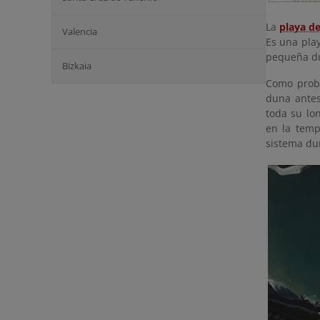
La
playa d
Valencia
Es una pla
pequeña du
Bizkaia
Como probl
duna antes
toda su lo
en la temp
sistema du