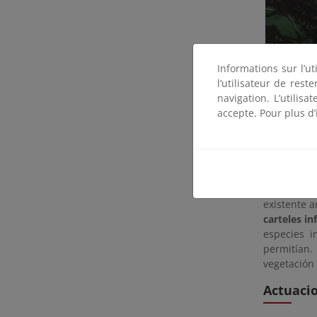
Informations sur l’ut
l’utilisateur de res
navigation. L’utilisa
accepte. Pour plus d’
Con el obj
respuesta 
existente a
carteles i
especies 
permitían.
vegetación 
Actuaci