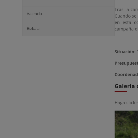
Tras la ca
Valencia
Cuando se r
en esta o
Bizkaia
campaña de
Situación:
T
Presupuest
Coordenad
Galería
Haga click 