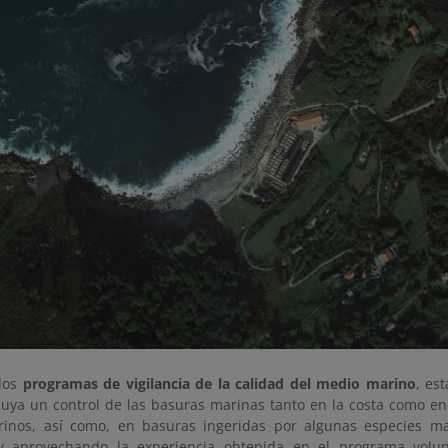
los
programas de vigilancia de la calidad del medio marino
, es
cluya un control de las basuras marinas tanto en la costa como e
inos, así como, en basuras ingeridas por algunas especies mar
 aprovechando la experiencia obtenida en el programa volun