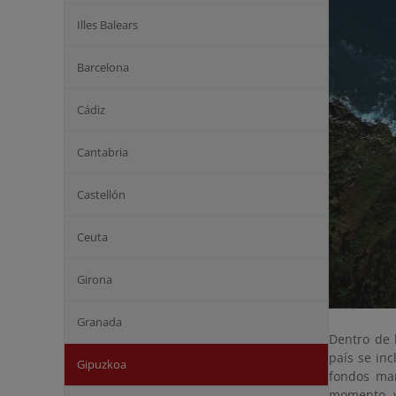
Illes Balears
Barcelona
Cádiz
Cantabria
Castellón
Ceuta
Girona
Granada
Dentro de 
país se in
Gipuzkoa
fondos mar
momento y