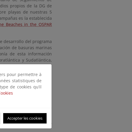
dios propios de la DG de
bre playas de nuestras 5
campañas es la establecida
the Beaches in the OSPAR
de desarrollo del programa
lación de basuras marinas
onía de esta información
atlántica y Sudatlántica,
e objetos encontrados y su
tiers pour permettre à
nnées statistiques de
 type de cookies qu’il
Cookies
 ubicada en el T.M. de San
te Servicio Provincial
, en
s 4 muestreos establecidos
imavera, verano y otoño.
Accepter les cookies
 13/01/2016, 04/04/2016 y