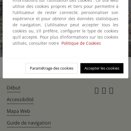
Informations sur l’utilisation des cookies : Ce site web
utilise des cookies propres et tiers pour permettre à
l’utilisateur de rester connecté, personnaliser son
expérience et pour obtenir des données statistiques
de navigation. L’utilisateur peut accepter tous les
cookies ou, s’il préfère, configurer le type de cookies
1/17
qu’il accepte. Pour plus d’informations sur les cookies
utilisés, consulter notre
Politique de Cookies
Paramétrage des cookies
Accepter les cookies
Début
Instagr
Twitte
Fac
Accessibilité
Mapa Web
Guide de navigation