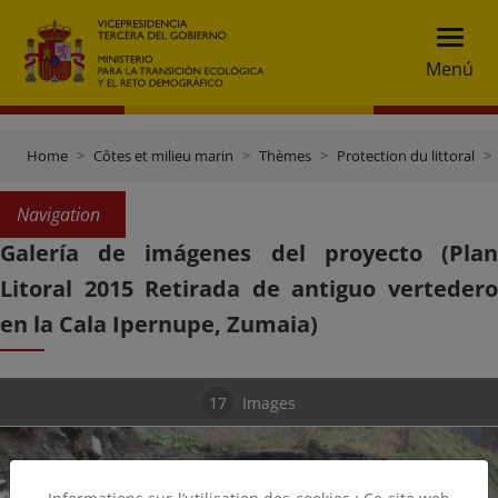
Menú
Home
Côtes et milieu marin
Thèmes
Protection du littoral
Navigation
Galería de imágenes del proyecto (Plan
Litoral 2015 Retirada de antiguo vertedero
en la Cala Ipernupe, Zumaia)
17
Images