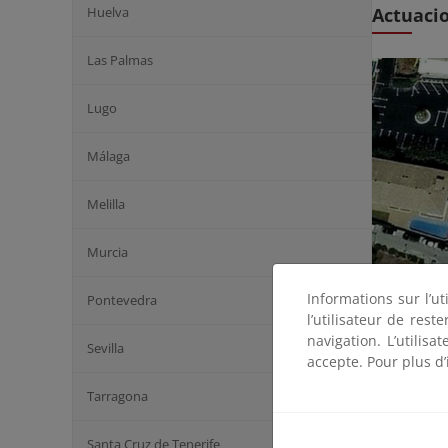
Actuaci
Huelva
Las Palmas
Lugo
Málaga
Melilla
Murcia
Informations sur l’ut
Pontevedra
l’utilisateur de res
navigation. L’utilisa
Sevilla
accepte. Pour plus d’
Tarragona
Santa Cruz de Tenerife