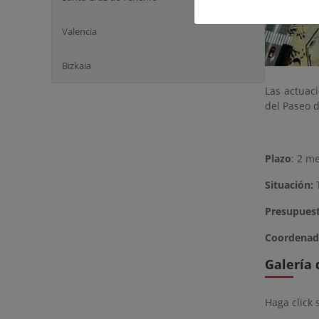
Valencia
Bizkaia
Las actuac
del Paseo 
Plazo
: 2 m
Situación:
T
Presupues
Coordenad
Galería
Haga click 