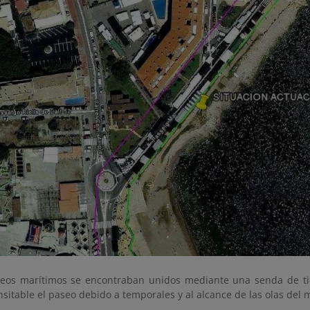
os marítimos se encontraban unidos mediante una senda de ti
nsitable el paseo debido a temporales y al alcance de las olas del 