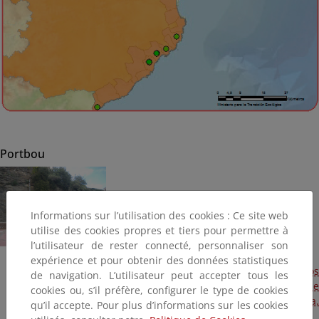
Portbou
Informations sur l’utilisation des cookies : Ce site web
utilise des cookies propres et tiers pour permettre à
l’utilisateur de rester connecté, personnaliser son
expérience et pour obtenir des données statistiques
Obra de emergencia para la reparación de los daños
de navigation. L’utilisateur peut accepter tous les
producidos por los temporales del mes de diciembre de
cookies ou, s’il préfère, configurer le type de cookies
2016 en las costas de la provincia de Girona.
qu’il accepte. Pour plus d’informations sur les cookies
Desprendimiento sobre el paseo de Portbou (Terminada)