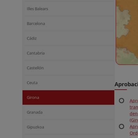
Illes Balears
Barcelona
Cádiz
Cantabria
Castellón
Ceuta
Aprobac
Girona
Apr
tra
Granada
den
(Gi
Apr
Gipuzkoa
Ord