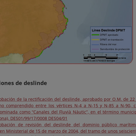
iones de deslinde
obación de la rectificación del deslinde, aprobado por O.M. de 22
mo comprendido entre los vértices N-4 a N-15 y N-85 a N-90, c
ominada como “Canales del Fluvià Nàutic”, en el término munici
rona). DES01/99/17/0008 DES04/01
obación de revisión del deslinde del dominio público marítim
en Ministerial de 15 de marzo de 2004, del tramo de unos seiscien