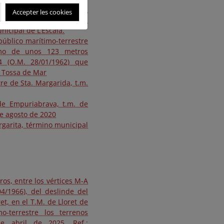
el tramo de costa de unos
Accepter les cookies
os vértices M-45 a M-46 del
icipal de L’Escala.
público marítimo-terrestre
amo de unos 123 metros
4 (O.M. 28/01/1962) que
e Tossa de Mar
re de Sta. Margarida, t.m.
 de Empuriabrava, t.m. de
de agosto de 2020
rgarita, término municipal
os, entre los vértices M-A
4/1966), del deslinde del
t, en el T.M. de Lloret de
o-terrestre los terrenos
e abril de 2025. Ref.: