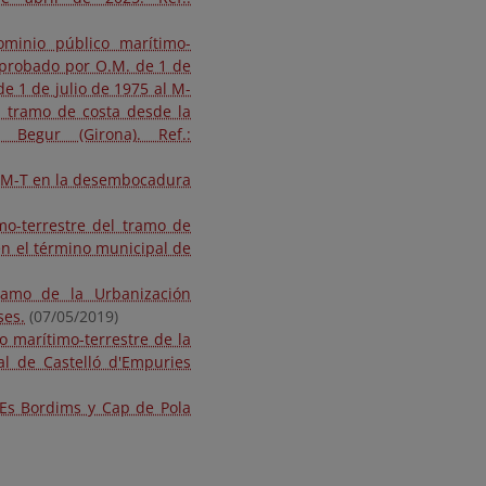
ominio público marítimo-
aprobado por O.M. de 1 de
de 1 de julio de 1975 al M-
l tramo de costa desde la
egur (Girona). Ref.:
 DPM-T en la desembocadura
mo-terrestre del tramo de
n el término municipal de
ramo de la Urbanización
ses.
(07/05/2019)
o marítimo-terrestre de la
al de Castelló d'Empuries
 Es Bordims y Cap de Pola