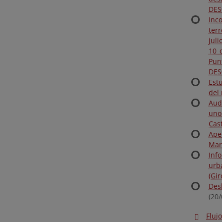
DES
Inc
ter
juli
10 
Pu
DES
Est
del 
Aud
uno
Cas
Ape
Mar
Inf
urb
(Gi
Des
(20
Fluj