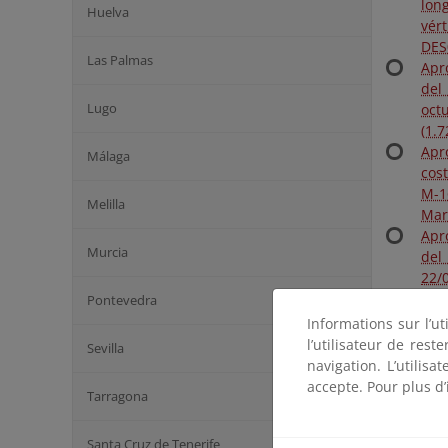
lon
Huelva
vér
DES
Las Palmas
Apr
del
Lugo
oct
(1.
Apr
Málaga
cos
M-1
Melilla
Mar
Apr
Murcia
del
22/
Apr
Pontevedra
apr
Informations sur l’ut
vér
l’utilisateur de res
Sevilla
Par
navigation. L’utilisa
Apr
accepte. Pour plus d’
Tarragona
y e
com
Santa Cruz de Tenerife
com