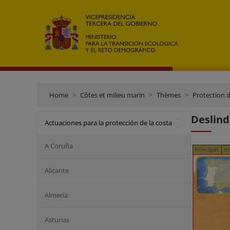
Home
Côtes et milieu marin
Thèmes
Protection d
Deslind
Actuaciones para la protección de la costa
A Coruña
Alicante
Almería
Asturias