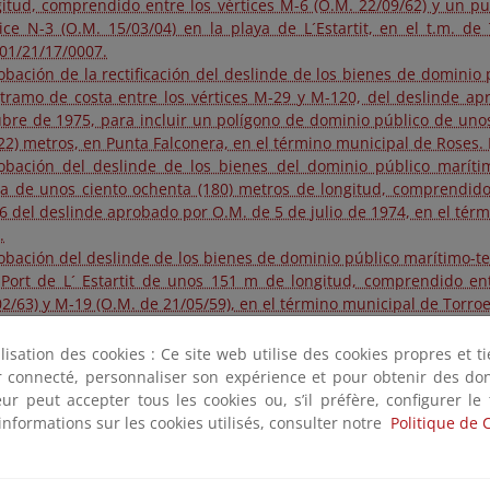
gitud, comprendido entre los vértices M-6 (O.M. 22/09/62) y un p
tice N-3 (O.M. 15/03/04) en la playa de L´Estartit, en el t.m. de
01/21/17/0007.
obación de la rectificación del deslinde de los bienes de dominio 
 tramo de costa entre los vértices M-29 y M-120, del deslinde a
ubre de 1975, para incluir un polígono de dominio público de unos
722) metros, en Punta Falconera, en el término municipal de Roses.
obación del deslinde de los bienes del dominio público maríti
ta de unos ciento ochenta (180) metros de longitud, comprendido 
6 del deslinde aprobado por O.M. de 5 de julio de 1974, en el tér
.
obación del deslinde de los bienes de dominio público marítimo-te
 Port de L´ Estartit de unos 151 m de longitud, comprendido ent
02/63) y M-19 (O.M. de 21/05/59), en el término municipal de Torroe
obación de la rectificación del deslinde de los bienes del dominio 
obado por O.M. 03/10/1984, en el tramo de costa comprendido en
ilisation des cookies : Ce site web utilise des cookies propres et 
tices M-610 y M-670, correspondiente a S´Agulla-Es Camell (Antigu
ter connecté, personnaliser son expérience et pour obtenir des do
que Natural del Cap de Creus, en los términos municipales de Cadaq
teur peut accepter tous les cookies ou, s’il préfère, configurer le
obación de la rectificación del deslinde de los bienes de dominio 
informations sur les cookies utilisés, consulter notre
Politique de 
stablecimiento de la servidumbre de protección, en el tr
prendidos entre el vértice M-34 (O.M. 05/07/1974) y el M-
prende la playa de Santa Mª de Llorell, en el término municipal d