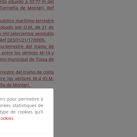
unto situado a 33´77 m del
 Torroella de Montgrí. Ref
público marítimo-terrestre
probado por O.M. de 21 de
 mil setecientos veintidós
 Ref DES01/21/17/0005.
mo-terrestre del tramo de
entre los vértices M-14 y
mino municipal de Tossa de
rrestre del tramo de costa
re los vértices M-4 (O.M.
lla de Montgrí.
público marítimo-terrestre
tre, aproximadamente, los
tiers pour permettre à
o Club Mediterráneo) en el
nnées statistiques de
ués y El Port de la Selva.
 type de cookies qu’il
público marítimo-terrestre
Cookies
amo de unos 123 metros
4 (O.M. 28/01/1962) que
e Tossa de Mar