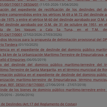
01/00/17/0017-DES04/01
(11/03-2026-13/04/2026)
oación del expediente de rectificación de los deslindes del d
restre comprendidos entre los vértices M-69 a M-72 del deslinde 
o de 1975, y entre el vértice M-60 del deslinde aprobado por O.M. 
del deslinde aprobado por O.M. de 31 de octubre de 1951, en e
nta de Ses Vaques a Cala Sa Tuna, en el T.M. de B
01/24/17/0001
(27/02/2026-27/03/2026)
udios técnicos para la propuesta de delimitación provisional del
río Tordera
(01/10/2025)
iencia en el expediente de deslinde del dominio público maríti
s 34 km de la Urbanización Marítimo-Terrestre de Empuriabrava, e
telló d´Empúries
(06/05/2019)
o del deslinde del dominio público marítimo-terrestre del t
ítimo-Terrestre de Santa Margarita, en el término municipal de Ro
ormación pública en el expediente de deslinde del dominio públic
anización marítimo-terrestre de Empuriabrava, término municip
rona). REF. DES01/18/17/0001
.(27/06/2018 - 27/07/2018)
linde de los bienes de dominio público marítimo-terrestre entre
/05/2016 - 20/06/2016)
o de Deslindes (Art.17 del Reglamento de Costas)