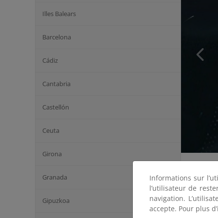
Illes Balears
Barcelona
Cádiz
Cantabria
Castellón
Ceuta
Girona
Granada
Informations sur l’ut
l’utilisateur de res
navigation. L’utilisa
Gipuzkoa
accepte. Pour plus d’