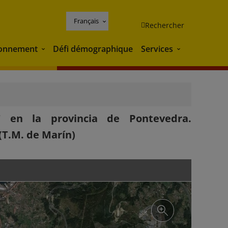
Français
Rechercher
ronnement
Défi démographique
Services
Environnement
Services
 en la provincia de Pontevedra.
(T.M. de Marín)