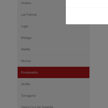
Huelva
Las Palmas
Lugo
Málaga
Melilla
Murcia
Pontevedra
Sevilla
Tarragona
Santa Cruz de Tenerife