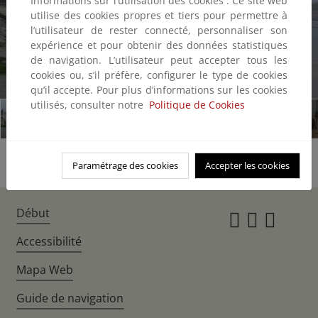
Informations sur l’utilisation des cookies : Ce site web
utilise des cookies propres et tiers pour permettre à
l’utilisateur de rester connecté, personnaliser son
expérience et pour obtenir des données statistiques
de navigation. L’utilisateur peut accepter tous les
cookies ou, s’il préfère, configurer le type de cookies
1/11
qu’il accepte. Pour plus d’informations sur les cookies
utilisés, consulter notre
Politique de Cookies
Paramétrage des cookies
Accepter les cookies
Début
Instagr
Twitte
Fac
Accessibilité
Mapa Web
Guide de navigation