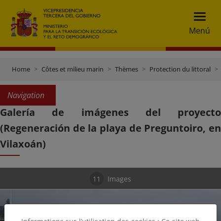
Menú
Home
Côtes et milieu marin
Thèmes
Protection du littoral
Navigation
Galería de imágenes del proyecto
(Regeneración de la playa de Preguntoiro, en
Vilaxoán)
11
Images