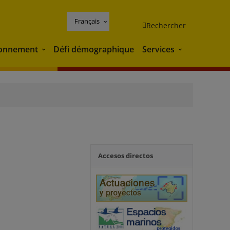
Français
Rechercher
ronnement
Défi démographique
Services
Environnement
Services
Accesos directos