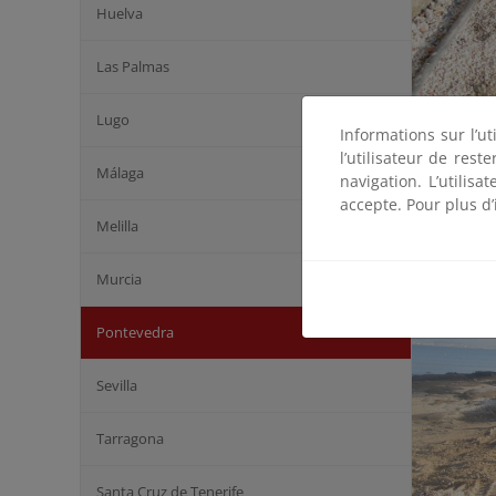
Huelva
Las Palmas
Lugo
Informations sur l’ut
l’utilisateur de res
Málaga
navigation. L’utilisa
Cha
accepte. Pour plus d’
Melilla
Murcia
Pontevedra
Sevilla
Tarragona
Santa Cruz de Tenerife